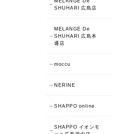
MELANGE De
SHUHARI 広島店
MELANGE De
SHUHARI 広島本
通店
moccu
NERINE
SHAPPO online
SHAPPO イオンモ