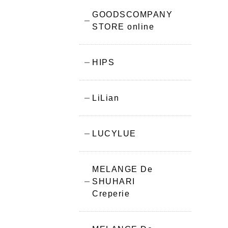
GOODSCOMPANY
STORE online
HIPS
LiLian
LUCYLUE
MELANGE De
SHUHARI
Creperie