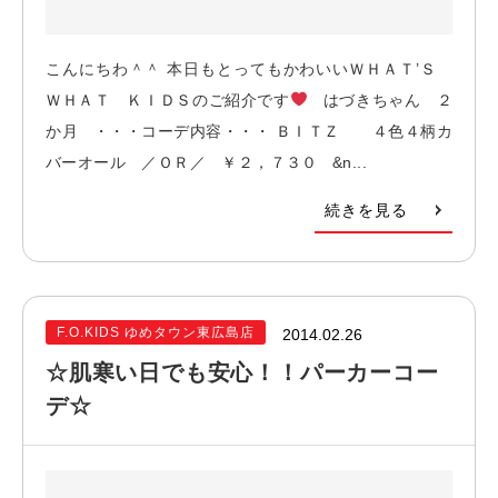
こんにちわ＾＾ 本日もとってもかわいいＷＨＡＴ’Ｓ
ＷＨＡＴ ＫＩＤＳのご紹介です
はづきちゃん ２
か月 ・・・コーデ内容・・・ ＢＩＴＺ ４色４柄カ
バーオール ／ＯＲ／ ￥２，７３０ &n...
続きを見る
F.O.KIDS ゆめタウン東広島店
2014.02.26
☆肌寒い日でも安心！！パーカーコー
デ☆