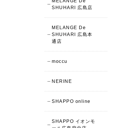
MELANGE De
SHUHARI 広島店
MELANGE De
SHUHARI 広島本
通店
moccu
NERINE
SHAPPO online
SHAPPO イオンモ