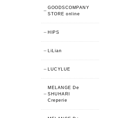
GOODSCOMPANY
STORE online
HIPS
LiLian
LUCYLUE
MELANGE De
SHUHARI
Creperie