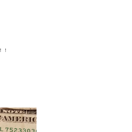
。
。
！！