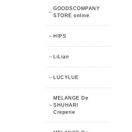
GOODSCOMPANY
STORE online
HIPS
LiLian
LUCYLUE
MELANGE De
SHUHARI
Creperie