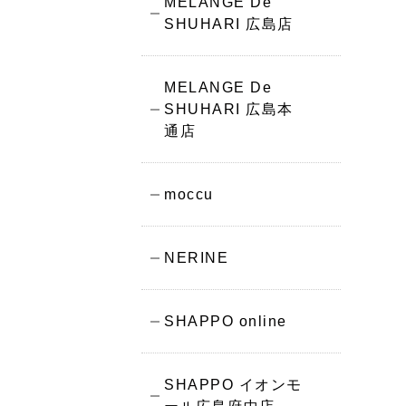
MELANGE De
SHUHARI 広島店
MELANGE De
SHUHARI 広島本
通店
moccu
NERINE
SHAPPO online
SHAPPO イオンモ