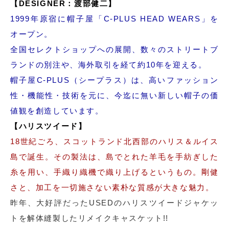
【DESIGNER：渡部健二】
1999年原宿に帽子屋「C-PLUS HEAD WEARS」を
オープン。
全国セレクトショップへの展開、数々のストリートブ
ランドの別注や、海外取引を経て約10年を迎える。
帽子屋C-PLUS（シープラス）は、高いファッション
性・機能性・技術を元に、今迄に無い新しい帽子の価
値観を創造しています。
【ハリスツイード】
18世紀ごろ、スコットランド北西部のハリス＆ルイス
島で誕生。その製法は、島でとれた羊毛を手紡ぎした
糸を用い、手織り織機で織り上げるというもの。剛健
さと、加工を一切施さない素朴な質感が大きな魅力。
昨年、大好評だったUSEDのハリスツイードジャケッ
トを解体縫製したリメイクキャスケット!!