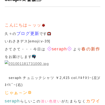
こんにちは～ッッ
ブログ更新
久々の
です
いわさきデス[emoji:v-39]
seraph
春の新作
さてさて・・・今日は
より
をお届けします
seraph チュニックシャツ ￥2,415 col.ﾏﾙﾁｶﾗｰ(左)/
ﾈｲﾋﾞｰ(右)
じゃぁ～ン
seraph
カワイ
らしいこの
淡い色使い
がたまらなく