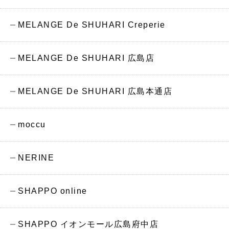
MELANGE De SHUHARI Creperie
MELANGE De SHUHARI 広島店
MELANGE De SHUHARI 広島本通店
moccu
NERINE
SHAPPO online
SHAPPO イオンモール広島府中店