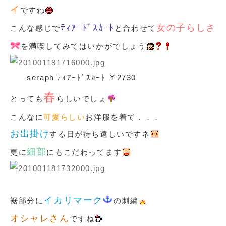
イ
ですね
ﾃｨｱｰﾄﾞｽｶｰﾄ
女の子らしさ
こんな感じで
と合わせて
を満喫してみてはいかがでしょう
seraph ﾃｨｱｰﾄﾞｽｶｰﾄ ￥2730
春
とっても
らしいでしょ
こんなに
可愛らしい
お洋服を着て．．．
お出掛け
する日が待ち遠しいですネ
細部
更に
にもこだわってます
イカリマーク
裾部分に
の刺繍
オシャレさん
ですね