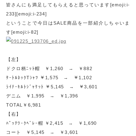
皆さんにも満足してもらえると思っています[emoji:i-
233][emoji:i-234]
ということで今日はSALE商品を一部紹介しちゃいま
す[emoji:i-82]
【左】
ドクロ柄ﾆｯﾄ帽 ￥1,260 → ￥882
ﾀｰﾄﾙﾈｯｸTｼｬﾂ ￥1,575 → ￥1,102
ﾗｲﾅｰｷﾙﾄｼﾞｬｹｯﾄ ￥5,145 → ￥3,601
デニム ￥1,995 → ￥1,396
TOTAL￥6,981
【右】
ﾊﾟｯﾁﾜｰｸﾍﾞﾚｰ帽 ￥2,415 → ￥1,690
コート ￥5,145 → ￥3,601