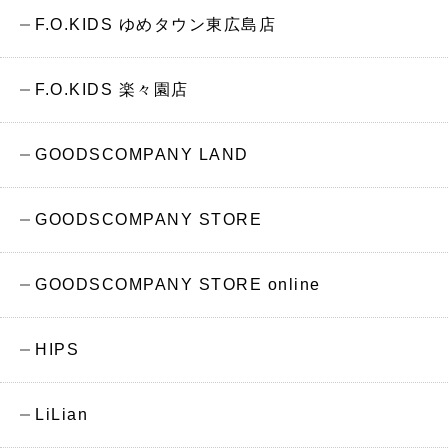
F.O.KIDS ゆめタウン東広島店
F.O.KIDS 楽々園店
GOODSCOMPANY LAND
GOODSCOMPANY STORE
GOODSCOMPANY STORE online
HIPS
LiLian