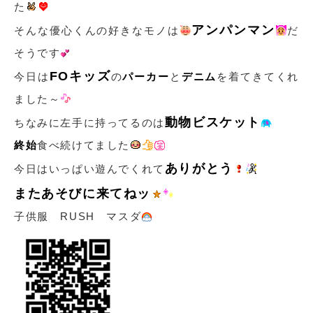
た
アンパンマン
そんな優心くんの好きなモノは
だ
そうです
FOキッズ
今日は
の
パーカー
と
デニム
を着てきてくれ
ました～
動物ビスケット
ちなみに左手に持ってるのは
終始
食べ続けてました
ありがとう
今日はいっぱい遊んでくれて
またあそびに来てねッ
子供服 RUSH マスダ