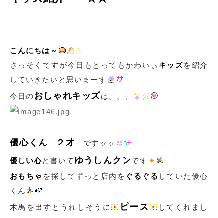
こんにちは～
さっそくですが今日もとってもかわいぃ
キッズ
を紹介
していきたいと思いまーす
おしゃれキッズ
今日の
は。。。
優心くん
２才
ですッッ
ゆうしんクン
優しい心
と書いて
です
おもちゃ
を探してずっと店内を
ぐるぐる
していた優心
くん
ピース
木馬を出すとうれしそうに
してくれまし