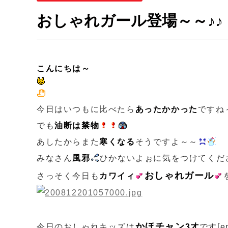
おしゃれガール登場～～♪♪
こんにちは～
今日はいつもに比べたら
あったかかった
ですね
でも
油断は禁物
あしたからまた
寒くなる
そうですよ～～
みなさん
風邪
ひかないよぉに気をつけてくだ
おしゃれガール
さっそく今日も
カワイィ
かほチャン
今日のおしゃれキッズは
3才
です[emo