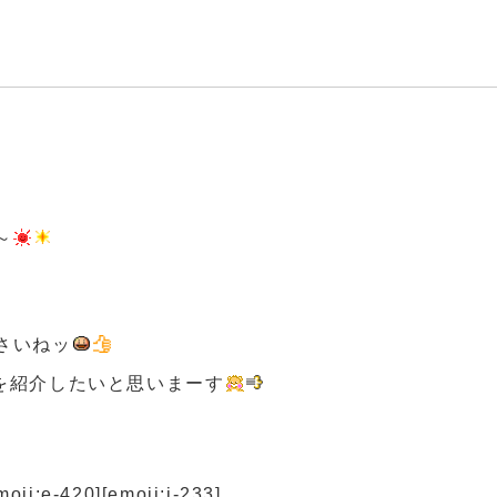
～
さいねッ
を紹介したいと思いまーす
ji:e-420][emoji:i-233]