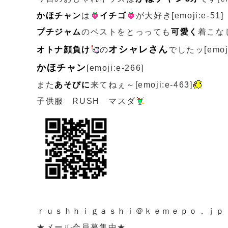
かほチャン
は
イチゴ
が大好き[emoji:e-51]
プチジャム
のベストをとっっても
可愛く
着こな
オシャレさん
オトナ顔負け
の
でしたッ[emoji
かほチャン
[emoji:e-266]
また
あそびに
来てねぇ～[emoji:e-463]
子供服 RUSH マスダ
ｒｕｓｈｈｉｇａｓｈｉ＠ｋｅｍｅｐｏ．ｊｐ
★メール会員募集中★