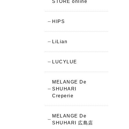
STORE online
HIPS
LiLian
LUCYLUE
MELANGE De
SHUHARI
Creperie
MELANGE De
SHUHARI 広島店