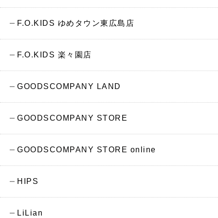
F.O.KIDS ゆめタウン東広島店
F.O.KIDS 楽々園店
GOODSCOMPANY LAND
GOODSCOMPANY STORE
GOODSCOMPANY STORE online
HIPS
LiLian