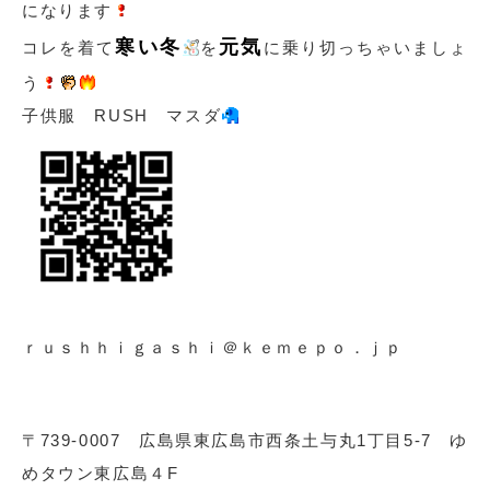
になります
寒い冬
元気
コレを着て
を
に乗り切っちゃいましょ
う
子供服 RUSH マスダ
ｒｕｓｈｈｉｇａｓｈｉ＠ｋｅｍｅｐｏ．ｊｐ
〒739-0007 広島県東広島市西条土与丸1丁目5-7 ゆ
めタウン東広島４F