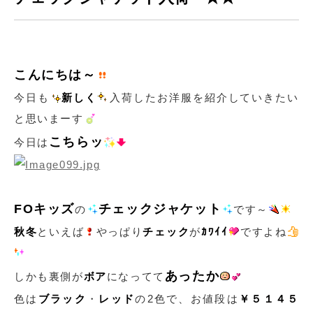
こんにちは～
今日も
新しく
入荷したお洋服を紹介していきたい
と思いまーす
こちらッ
今日は
FOキッズ
チェックジャケット
の
です～
秋冬
といえば
やっぱり
チェック
が
ｶﾜｲｲ
ですよね
あったか
しかも裏側が
ボア
になってて
色は
ブラック
・
レッド
の2色で、お値段は
￥５１４５