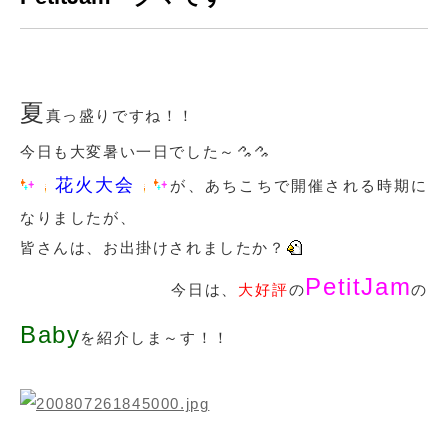
夏
真っ盛りですね！！
今日も大変暑い一日でした～
花火大会
が、あちこちで開催される時期に
なりましたが、
皆さんは、お出掛けされましたか？
PetitJam
今日は、
大好評
の
の
Baby
を紹介しま～す！！