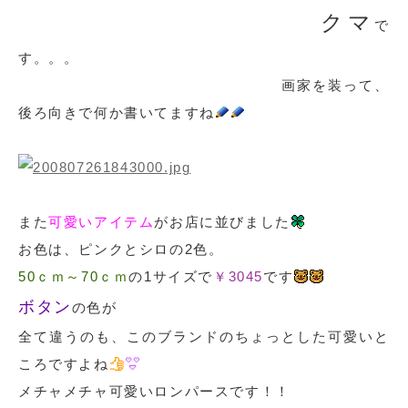
クマ
で
す。。。
画家を装って、
後ろ向きで何か書いてますね
また
可愛いアイテム
がお店に並びました
お色は、ピンクとシロの2色。
50ｃｍ～70ｃｍ
の1サイズで
￥3045
です
ボタン
の色が
全て違うのも、このブランドのちょっとした可愛いと
ころですよね
メチャメチャ可愛いロンパースです！！