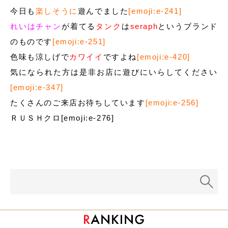
今日も
楽しそうに
遊んでました
[emoji:e-241]
れいはチャン
が着てる
タンク
は
seraph
というブランド
のものです
[emoji:e-251]
色味も涼しげで
カワイイ
ですよね
[emoji:e-420]
気になられた方は是非お店に遊びにいらしてください
[emoji:e-347]
たくさんのご来店お待ちしています
[emoji:e-256]
ＲＵＳＨクロ[emoji:e-276]