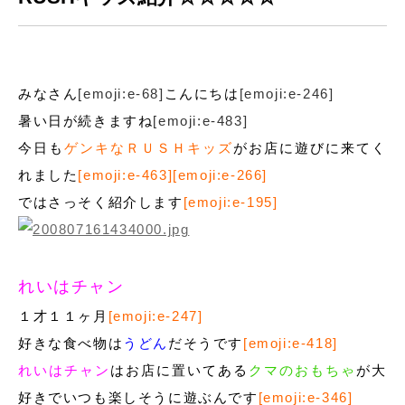
みなさん
[emoji:e-68]
こんにちは
[emoji:e-246]
暑い日が続きますね
[emoji:e-483]
今日も
ゲンキなＲＵＳＨキッズ
がお店に遊びに来てく
れました
[emoji:e-463][emoji:e-266]
ではさっそく紹介します
[emoji:e-195]
れいはチャン
１才１１ヶ月
[emoji:e-247]
好きな食べ物は
うどん
だそうです
[emoji:e-418]
れいはチャン
はお店に置いてある
クマのおもちゃ
が大
好きでいつも楽しそうに遊ぶんです
[emoji:e-346]