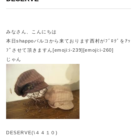
みなさん、こんにちは
本日shappoパルコから来ております西村がﾌﾞﾛｸﾞをｱｯ
ﾌﾟさせて頂きますん[emoji:i-239][emoji:i-260]
じゃん
DESERVE(\４４１０)