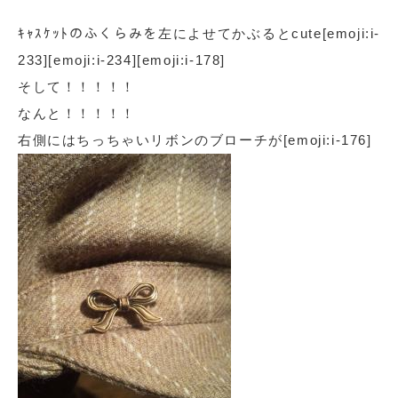
ｷｬｽｹｯﾄのふくらみを左によせてかぶるとcute[emoji:i-
233][emoji:i-234][emoji:i-178]
そして！！！！！
なんと！！！！！
右側にはちっちゃいリボンのブローチが[emoji:i-176]