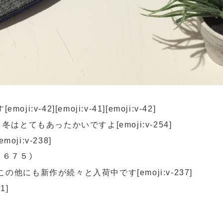
v-42][emoji:v-41][emoji:v-42]
とてもあったかいですよ[emoji:v-254]
ji:v-238]
３６７５）
にも新作が続々と入荷中です[emoji:v-237]
1]