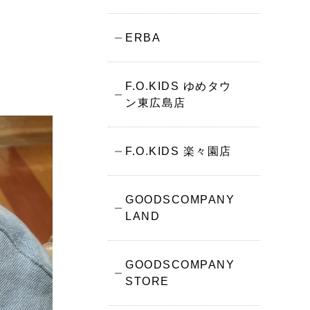
ERBA
F.O.KIDS ゆめタウ
ン東広島店
F.O.KIDS 楽々園店
GOODSCOMPANY
LAND
GOODSCOMPANY
STORE