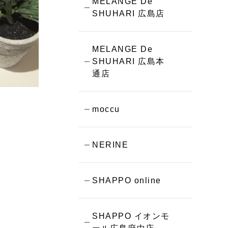
MELANGE De
SHUHARI 広島店
MELANGE De
SHUHARI 広島本
通店
moccu
NERINE
SHAPPO online
SHAPPO イオンモ