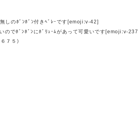
のﾎﾞﾝﾎﾞﾝ付きﾍﾞﾚｰです[emoji:v-42]
ﾞﾝﾎﾞﾝにﾎﾞﾘｭｰﾑがあって可愛いです[emoji:v-237
３６７５）