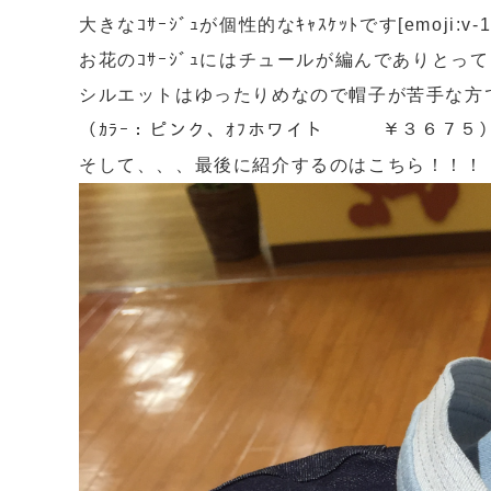
大きなｺｻｰｼﾞｭが個性的なｷｬｽｹｯﾄです[emoji:v-1
お花のｺｻｰｼﾞｭにはチュールが編んでありとってもガ
シルエットはゆったりめなので帽子が苦手な方でもかぶ
（ｶﾗｰ：ピンク、ｵﾌホワイト ￥３６７５
そして、、、最後に紹介するのはこちら！！！