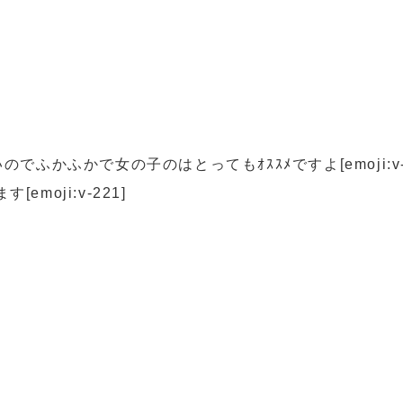
ふかふかで女の子のはとってもｵｽｽﾒですよ[emoji:v-
oji:v-221]