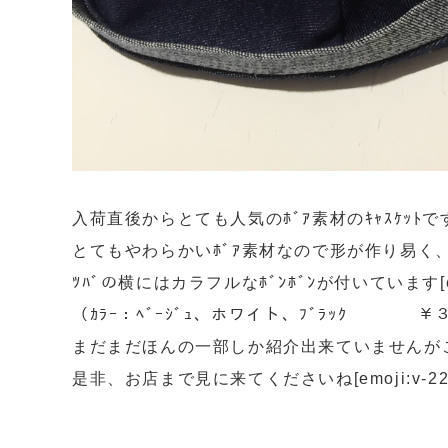
入荷直後からとても人気のﾎﾞｱ素材のｷｬｽｹｯﾄです[emoji:
とてもやわらかいﾎﾞｱ素材なので形が作り易く、冬は
ﾂﾊﾞの横にはカラフルなﾎﾞﾝﾎﾞﾝが付いています[emo
（ｶﾗｰ：ﾍﾞｰｼﾞｭ、ホワイト、ﾌﾞﾗｯｸ ￥
まだまだほんの一部しか紹介出来ていませんがこの他
是非、お店まで見に来てくださいね[emoji:v-22