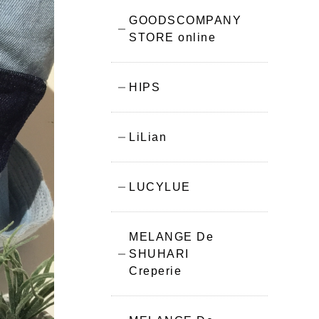
GOODSCOMPANY
STORE online
HIPS
LiLian
LUCYLUE
MELANGE De
SHUHARI
Creperie