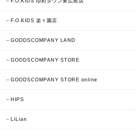
F.O.KIDS ゆめタウン東広島店
F.O.KIDS 楽々園店
GOODSCOMPANY LAND
GOODSCOMPANY STORE
GOODSCOMPANY STORE online
HIPS
LiLian