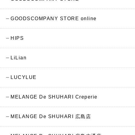
GOODSCOMPANY STORE online
HIPS
LiLian
LUCYLUE
MELANGE De SHUHARI Creperie
MELANGE De SHUHARI 広島店