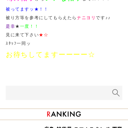
被ってますッ★！！
被り方等を参考にしてもらえたら
ナニヨリ
です♪♪
是非
★
一度！！
見に来て下さい
★☆
ｽﾀｯﾌ一同ッ
お待ちしてますーーーー☆