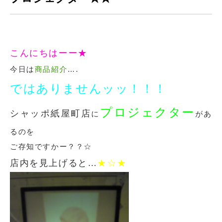
こんにちはーー★
今日は
商品紹介
….
ではありませんッッ！！！
プロジェクター
シャッポ紙屋町店
に
があ
るのを
ご存知ですかー？？☆
店内を見上げると…
★☆★