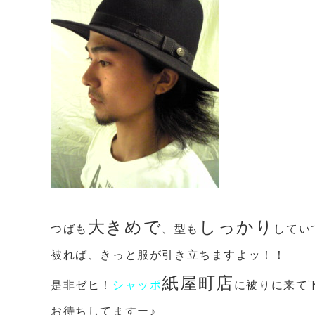
大きめで
しっかり
つばも
、型も
してい
被れば、きっと服が引き立ちますよッ！！
紙屋町店
是非ゼヒ！
シャッポ
に被りに来て
お待ちしてますー♪