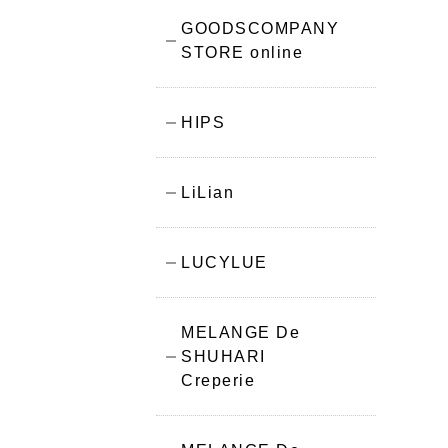
GOODSCOMPANY
STORE online
HIPS
LiLian
LUCYLUE
MELANGE De
SHUHARI
Creperie