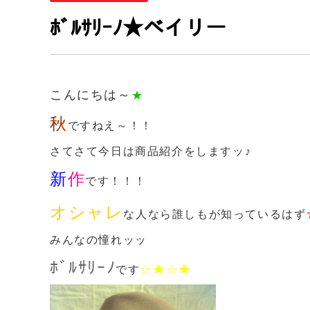
ﾎﾞﾙｻﾘｰﾉ★ベイリー
こんにちは～
★
秋
ですねえ～！！
さてさて今日は商品紹介をしますッ♪
新
作
です！！！
オシャレ
な人なら誰しもが知っているはず
みんなの憧れッッ
ﾎﾞﾙｻﾘｰﾉ
★
★
です
☆
☆