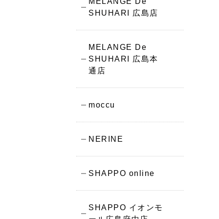
MELANGE De
SHUHARI 広島店
MELANGE De
SHUHARI 広島本
通店
moccu
NERINE
SHAPPO online
SHAPPO イオンモ