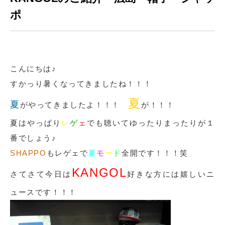
ポ
こんにちは♪
すかっり暑くなってきましたね！！！
夏
夏
がやってきましたよ！！！
が！！！
夏はやっぱり
レ
ゲ
ェ
でも聴いてゆったりまったりが１
番でしょう♪
SHAPPO
もレゲェで
夏
モ
ー
ド
全開です！！！笑
KANGOL
さてさて今日は
好きな方には嬉しいニ
ュースです！！！