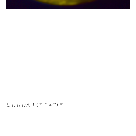
どぉぉぉん！(☞ *’ω’*)☞