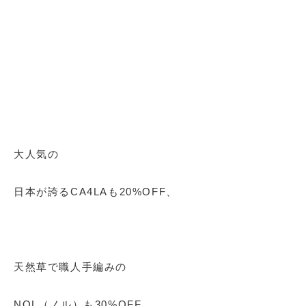
大人気の
日本が誇るCA4LAも20%OFF、
天然草で職人手編みの
NOL（ノル）も30%OFF、