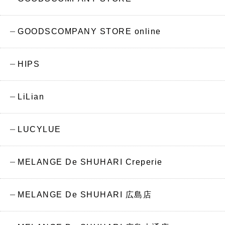
GOODSCOMPANY STORE online
HIPS
LiLian
LUCYLUE
MELANGE De SHUHARI Creperie
MELANGE De SHUHARI 広島店