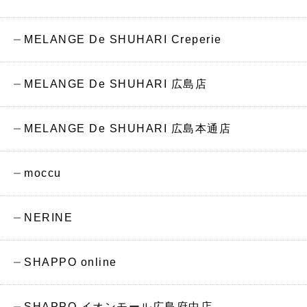
MELANGE De SHUHARI Creperie
MELANGE De SHUHARI 広島店
MELANGE De SHUHARI 広島本通店
moccu
NERINE
SHAPPO online
SHAPPO イオンモール広島府中店