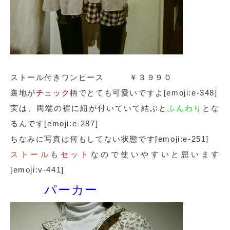
ストール付きワンピース ￥３９９０
裏地が
チェック
柄でとても可愛いですよ[emoji:e-348]
実は、両端の裾に紐が付いていて結ぶと
ふんわり
とな
るんです[emoji:e-287]
ちなみに写真は何もしてない状態です[emoji:e-251]
ストール
も
セット
なので使いやすいと思います
[emoji:v-441]
パーカー