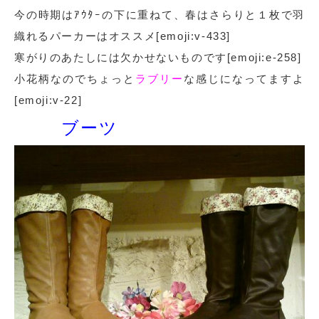
今の時期はｱｳﾀｰの下に重ねて、春はさらりと１枚で羽
織れるパーカーはオススメ[emoji:v-433]
寒がりのあたしには欠かせないものです[emoji:e-258]
小花柄なのでちょっと
ラブリー
な感じになってますよ
[emoji:v-22]
ブーツ