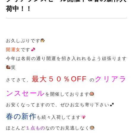
荷中！！
お久しぶりです
開運女
です
今年は名前の通り開運を招き入れれるよう頑張ります
笑
最大５０％OFF
クリアラ
さてさて、
の
ンスセール
を開催しております
お安くなってますので、ぜひお立ち寄り下さい
春の新作
も続々入荷してます
ほとんど
１点もの
なのでお見逃しなく