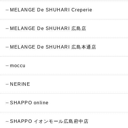
MELANGE De SHUHARI Creperie
MELANGE De SHUHARI 広島店
MELANGE De SHUHARI 広島本通店
moccu
NERINE
SHAPPO online
SHAPPO イオンモール広島府中店