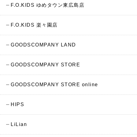
F.O.KIDS ゆめタウン東広島店
F.O.KIDS 楽々園店
GOODSCOMPANY LAND
GOODSCOMPANY STORE
GOODSCOMPANY STORE online
HIPS
LiLian