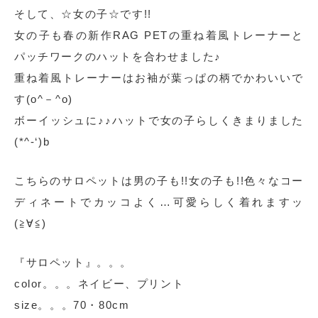
そして、☆女の子☆です!!
女の子も春の新作RAG PETの重ね着風トレーナーと
パッチワークのハットを合わせました♪
重ね着風トレーナーはお袖が葉っぱの柄でかわいいで
す(o^－^o)
ボーイッシュに♪♪ハットで女の子らしくきまりました
(*^-‘)b
こちらのサロペットは男の子も!!女の子も!!色々なコー
ディネートでカッコよく…可愛らしく着れますッ
(≧∀≦)
『サロペット』。。。
color。。。ネイビー、プリント
size。。。70・80cm