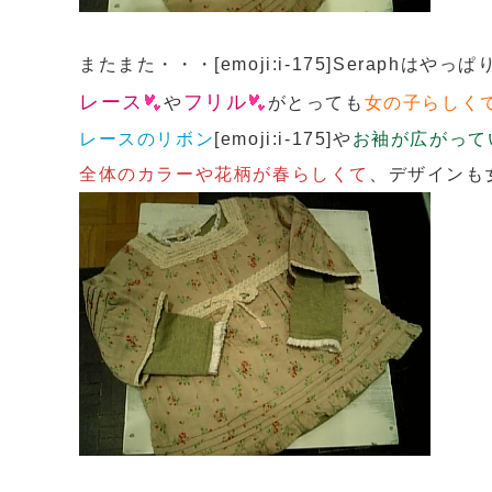
またまた・・・[emoji:i-175]Seraphはや
レース
フリル
や
がとっても
女の子らしく
レースのリボン
[emoji:i-175]や
お袖が広がって
全体のカラーや花柄が春らしくて
、デザインも女の子