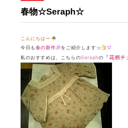
春物☆Seraph☆
こんにちはー
今日も
春の新作
をご紹介しますッ
『
花柄チ
私のおすすめは、こちらの
Seraph
の