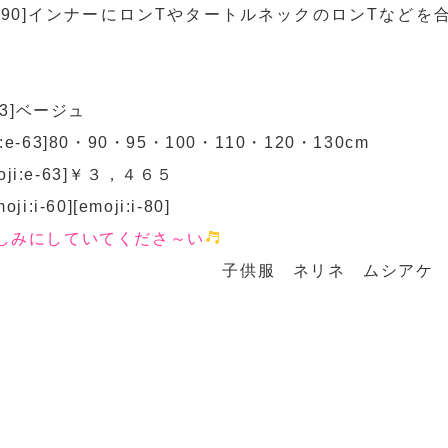
e-390]インナーにロンTやタートルネックのロンTなどを
63]ベージュ
・95・100・110・120・130cm
3]￥３，４６５
-60][emoji:i-80]
しみにしていてくださ～い
リネ ムシアケ