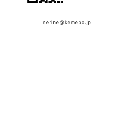
nerine@kemepo.jp
メール配信
SALEやお得な企