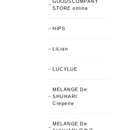
GOODSCOMPANY
STORE online
HIPS
LiLian
LUCYLUE
MELANGE De
SHUHARI
Creperie
MELANGE De