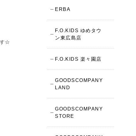
ERBA
F.O.KIDS ゆめタウ
ン東広島店
☆
F.O.KIDS 楽々園店
GOODSCOMPANY
LAND
GOODSCOMPANY
STORE