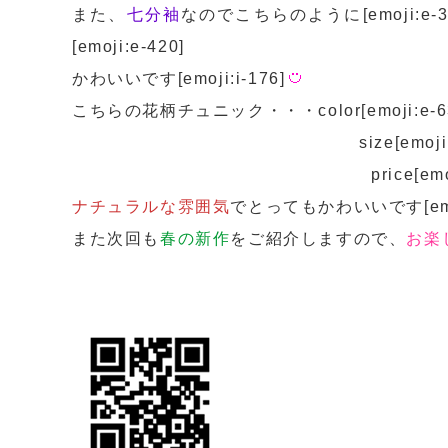
また、
七分袖
なのでこちらのように[emoji:
[emoji:e-420]
かわいいです[emoji:i-176]
こちらの花柄チュニック・・・color[emoji:e-
size[emoji:e-63]80・90
price[emoji:e-6
ナチュラルな雰囲気
でとってもかわいいです[emoji:i
また次回も
春の新作
をご紹介しますので、
お楽
子供服 ネ