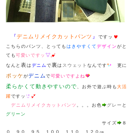
『
デニムリメイクカットパンツ
』
ですッ
こちらのパンツ、とっても
はきやすくて
デザイン
がと
ても
可愛いですッ
表
裏
なんと
は
デニム
で
は
スウェット
なんです
更に
ポッケ
デニム
が
で
可愛いですよね
柔らかくて動きやすいので
、お外で遊ぶ時も
大活
躍
ですッ
デニムリメイクカットパンツ
。。。お色
グレー
と
グリーン
サイズ
８
０ ９０ ９５ １００ １１０ １２０㎝