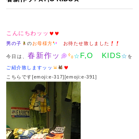
こんにちわッッ
男の子
の
お母様方
お待たせ致しました
春新作ッ
F,O KIDS
☆
☆
今日は、
を
ご紹介致しますッッ
こちらです[emoji:e-317][emoji:e-391]