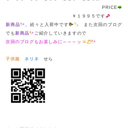
PRICE
￥１９９５です
新商品
、
続々と入荷中です
また次回のブログ
でも
新商品
ご紹介していきますので
次回のブログもお楽しみに～～～ッ
子供服
ネリネ
せら