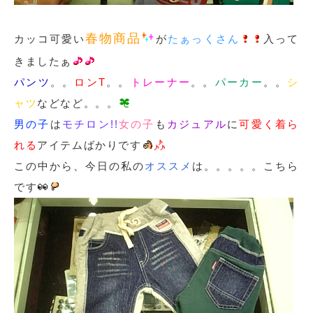
春物商品
カッコ可愛い
が
たぁっくさん
入って
きましたぁ
パンツ
。。
ロンT
。。
トレーナー
。。
パーカー
。。
シ
ャツ
などなど。。。
男の子
は
モチロン!!
女の子
も
カジュアル
に
可愛く着ら
れる
アイテムばかりです
この中から、今日の私の
オススメ
は。。。。。こちら
です