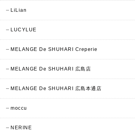
LiLian
LUCYLUE
MELANGE De SHUHARI Creperie
MELANGE De SHUHARI 広島店
MELANGE De SHUHARI 広島本通店
moccu
NERINE