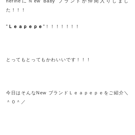
nerineにＮew Baby ブランドが仲間入りしまし
た！！！
”
Ｌｅａｐｅｐｅ
”！！！！！！！
とってもとってもかわいいです！！！
今日はそんなNew ブランドＬｅａｐｅｐｅをご紹介＼
＾０＾／