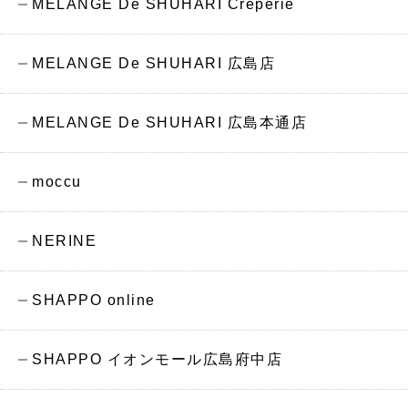
MELANGE De SHUHARI Creperie
MELANGE De SHUHARI 広島店
MELANGE De SHUHARI 広島本通店
moccu
NERINE
SHAPPO online
SHAPPO イオンモール広島府中店