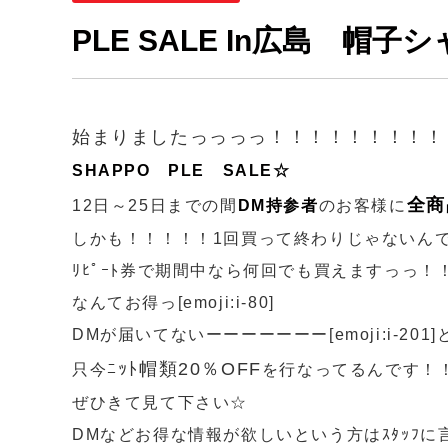
PLE SALE In広島 帽子
始まりましたっっっっ！！！！！！！！！
SHAPPO PLE SALE☆
全商
12日～25日までの間
DM持参者
のお客様に
しかも！！！！！1回買って終わりじゃないん
ﾘﾋﾟｰﾄ券で期間中なら何回でも買えますっっ！
なんてお得っ[emoji:i-80]
DMが届いてないーーーーーーー[emoji:i-20
ﾆｯﾄ帽類20％OFF
只今
を行なってるんです！
ぜひきて見て下さい☆
DMなどお得な情報が欲しいという方はｽﾀｯﾌに