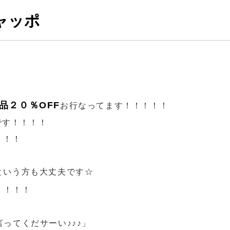
シャッポ
品２０％OFF
お行なってます！！！！！
です！！！！
！！！
1]という方も大丈夫です☆
！！！！
言ってくだサーい♪♪♪」