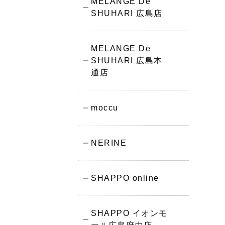
MELANGE De
SHUHARI 広島店
MELANGE De
SHUHARI 広島本
通店
moccu
NERINE
SHAPPO online
SHAPPO イオンモ