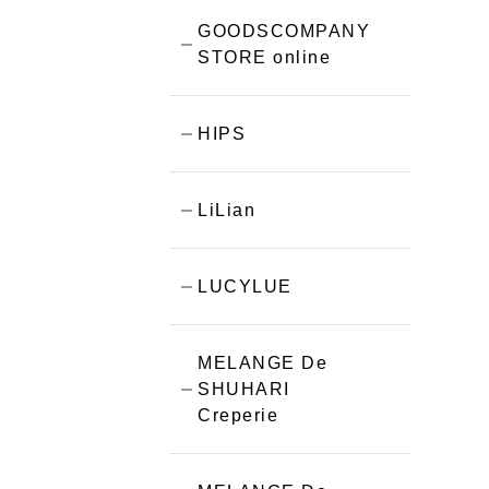
GOODSCOMPANY
STORE online
HIPS
LiLian
LUCYLUE
MELANGE De
SHUHARI
Creperie