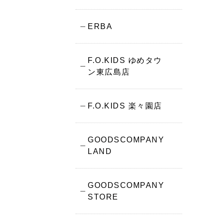
ERBA
F.O.KIDS ゆめタウ
ン東広島店
F.O.KIDS 楽々園店
GOODSCOMPANY
LAND
GOODSCOMPANY
STORE