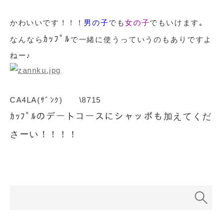
かわいいです！！！
男の子
でも
女の子
でもいけます｡
ｶｯﾌﾟﾙ
なんなら
で一緒に使うっていうのもありですよ
ねー♪
CA4LA(ｻﾞﾝｸ) \8715
ｶｯﾌﾟﾙのデートコースにシャッポも加えてくだ
さーい！！！！