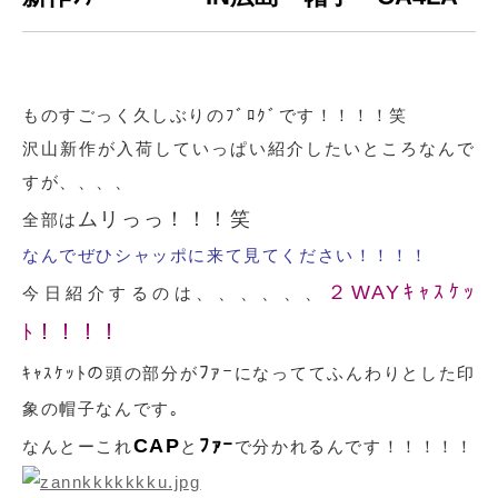
ものすごっく久しぶりのﾌﾞﾛｸﾞです！！！！笑
沢山新作が入荷していっぱい紹介したいところなんで
すが、、、、
ムリっっ！！！笑
全部は
なんでぜひシャッポに来て見てください！！！！
２WAYｷｬｽｹｯ
今日紹介するのは、、、、、、
ﾄ！！！！
ﾌｧｰ
ｷｬｽｹｯﾄの頭の部分が
になっててふんわりとした印
象の帽子なんです｡
CAP
ﾌｧｰ
なんとーこれ
と
で分かれるんです！！！！！