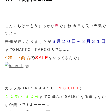
こんにちは☆もうすっかり
春
ですね!今日も良い天気で
すよ☆
３月２０日～３月３１日
告知が遅くなりましたが
までSHAPPO PARCO店では……
ｲﾝﾎﾟｰﾄ商品
の
SALE
をやってるんです
カラフルHAT：￥９４５０（
１０％OFF
）
１０%～３０%
まで新商品がSALEになる事はなか
なか無いですよーーー☆