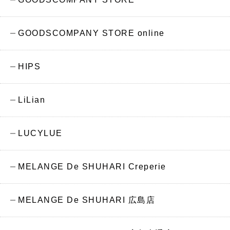
GOODSCOMPANY STORE online
HIPS
LiLian
LUCYLUE
MELANGE De SHUHARI Creperie
MELANGE De SHUHARI 広島店