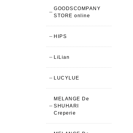
GOODSCOMPANY
STORE online
HIPS
LiLian
LUCYLUE
MELANGE De
SHUHARI
Creperie