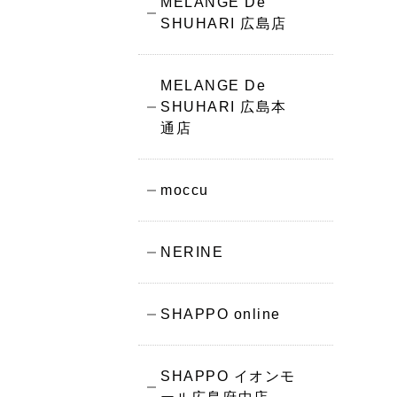
MELANGE De
SHUHARI 広島店
MELANGE De
SHUHARI 広島本
通店
moccu
NERINE
SHAPPO online
SHAPPO イオンモ