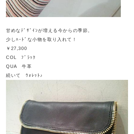
甘めなﾃﾞｻﾞｲﾝが増える今からの季節。
少しﾊｰﾄﾞな小物を取り入れて！
￥27,300
COL ﾌﾞﾗｯｸ
QUA 牛革
続いて ｳｫﾚｯﾄ♪