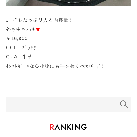
ｶｰﾄﾞもたっぷり入る内容量！
外も中もｽﾃｷ
￥16,800
COL ﾌﾞﾗｯｸ
QUA 牛革
ｵｼｬﾚｶﾞｰﾙなら小物にも手を抜くべからず！