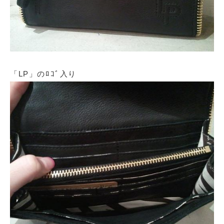
「LP」のﾛｺﾞ入り