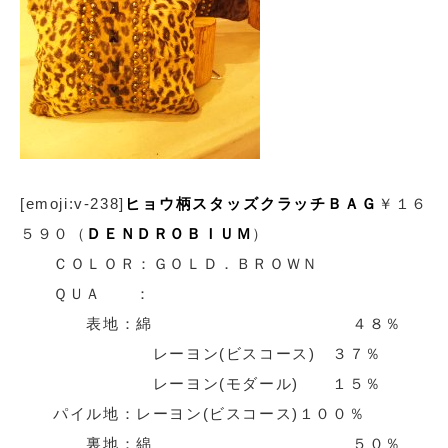
[emoji:v-238]
ヒョウ柄スタッズクラッチＢＡＧ
￥１６
５９０（
ＤＥＮＤＲＯＢＩＵＭ
）
ＣＯＬＯＲ：ＧＯＬＤ．ＢＲＯＷＮ
ＱＵＡ ：
表地：綿 ４８％
レーヨン(ビスコース) ３７％
レーヨン(モダール) １５％
パイル地：レーヨン(ビスコース)１００％
裏地：綿 ５０％