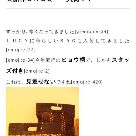
すっかり､寒くなってきましたね[emoji:v-34]
ＬＵＣＹに秋らしいＢＡＧも入荷してきました
[emoji:v-22]
ヒョウ柄
スタッ
[emoji:e-34]今年流行の
で、しかも
ズ付き
[emoji:e-2]
見逃せない
これは、
ですね[emoji:e-420]