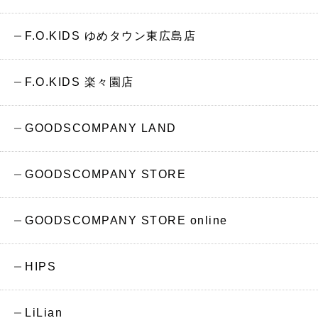
F.O.KIDS ゆめタウン東広島店
F.O.KIDS 楽々園店
GOODSCOMPANY LAND
GOODSCOMPANY STORE
GOODSCOMPANY STORE online
HIPS
LiLian