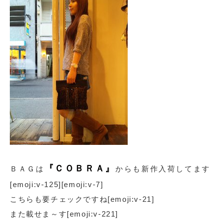
『ＣＯＢＲＡ』
ＢＡＧは
からも新作入荷してます
[emoji:v-125][emoji:v-7]
こちらも要チェックですね[emoji:v-21]
また載せま～す[emoji:v-221]