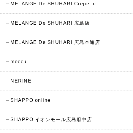
MELANGE De SHUHARI Creperie
MELANGE De SHUHARI 広島店
MELANGE De SHUHARI 広島本通店
moccu
NERINE
SHAPPO online
SHAPPO イオンモール広島府中店