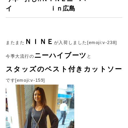
イ ｉｎ広島
ＮＩＮＥ
またまた
が入荷しました[emoji:v-238]
ニーハイブーツ
今季大流行の
と
スタッズのベスト付きカットソー
です[emoji:v-159]