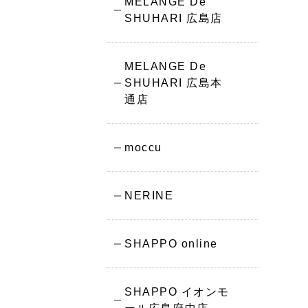
MELANGE De
SHUHARI 広島店
MELANGE De
SHUHARI 広島本
通店
moccu
NERINE
SHAPPO online
SHAPPO イオンモ