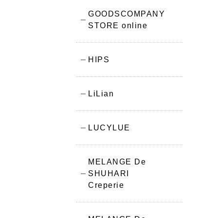
GOODSCOMPANY
STORE online
HIPS
LiLian
LUCYLUE
MELANGE De
SHUHARI
Creperie