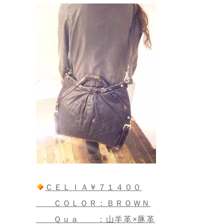
ＣＥＬＩＡ￥７１４００
ＣＯＬＯＲ：ＢＲＯＷＮ
Ｑｕａ ：山羊革×豚革