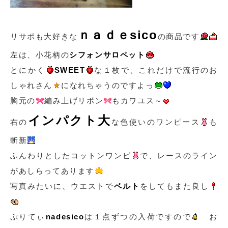
ｎａｄｅsico
リサポも大好きな
の商品です
左は、小花柄の
シフォンサロペット
とにかく
SWEET
な１枚で、これだけで流行のお
しゃれさん
になれちゃうのですよっ
胸元の
編み上げリボン
もカワユス～
インパクト大
右の
な色使いのワンピース
も
斬新
ふんわりとしたコットンワンピ
で、レースのライン
があしらってあります
写真みたいに、ウエストで
ベルト
をしてもまた良し
ぷりてぃ
nadesico
は１点ずつの入荷ですので
お