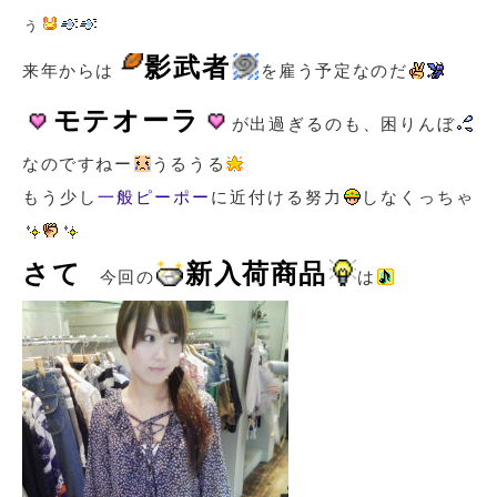
ぅ
影武者
来年からは
を雇う予定なのだ
モテオーラ
が出過ぎるのも、困りんぼ
なのですねー
うるうる
もう少し
一般ピーポー
に近付ける努力
しなくっちゃ
さて
新入荷商品
今回の
は