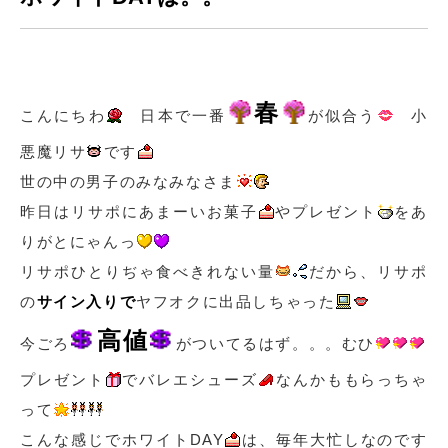
春
こんにちわ
日本で一番
が似合う
小
悪魔リサ
です
世の中の男子のみなみなさま
昨日はリサポにあまーいお菓子
やプレゼント
をあ
りがとにゃんっ
リサポひとりぢゃ食べきれない量
だから、リサポ
の
サイン入りで
ヤフオクに出品しちゃった
高値
今ごろ
がついてるはず。。。むひ
プレゼント
でバレエシューズ
なんかももらっちゃ
って
こんな感じでホワイトDAY
は、毎年大忙しなのです