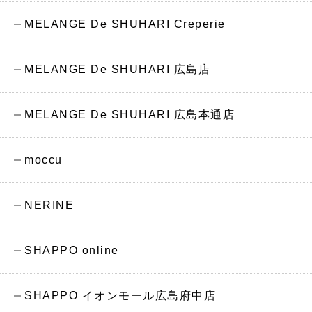
MELANGE De SHUHARI Creperie
MELANGE De SHUHARI 広島店
MELANGE De SHUHARI 広島本通店
moccu
NERINE
SHAPPO online
SHAPPO イオンモール広島府中店