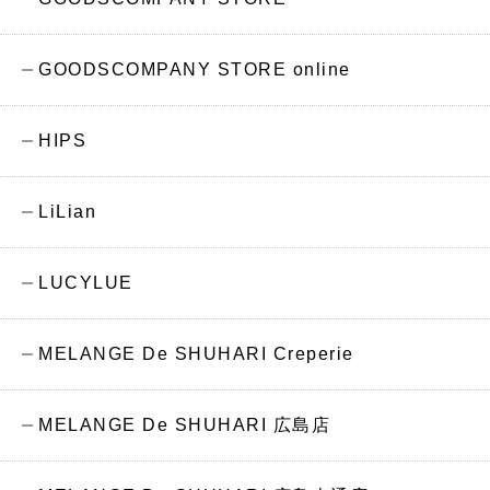
GOODSCOMPANY STORE online
HIPS
LiLian
LUCYLUE
MELANGE De SHUHARI Creperie
MELANGE De SHUHARI 広島店