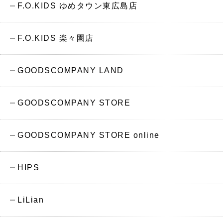
F.O.KIDS ゆめタウン東広島店
F.O.KIDS 楽々園店
GOODSCOMPANY LAND
GOODSCOMPANY STORE
GOODSCOMPANY STORE online
HIPS
LiLian