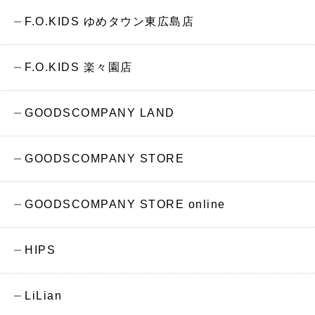
F.O.KIDS ゆめタウン東広島店
F.O.KIDS 楽々園店
GOODSCOMPANY LAND
GOODSCOMPANY STORE
GOODSCOMPANY STORE online
HIPS
LiLian