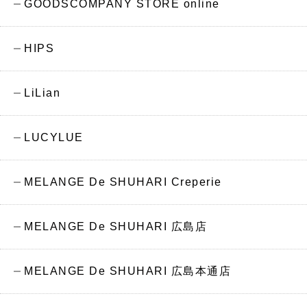
GOODSCOMPANY STORE online
HIPS
LiLian
LUCYLUE
MELANGE De SHUHARI Creperie
MELANGE De SHUHARI 広島店
MELANGE De SHUHARI 広島本通店