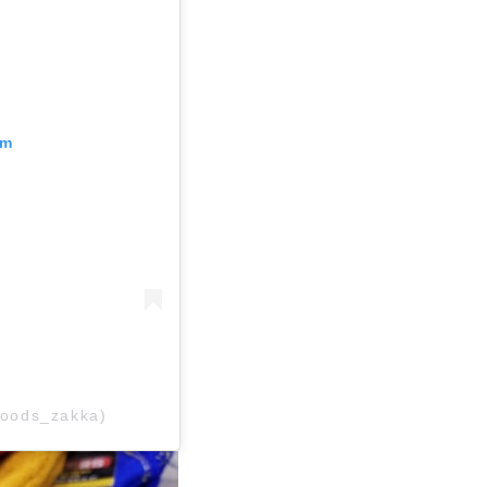
am
oods_zakka)