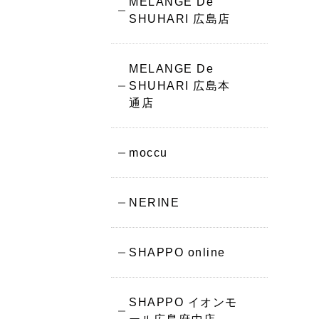
MELANGE De
SHUHARI 広島店
MELANGE De
SHUHARI 広島本
通店
moccu
NERINE
SHAPPO online
SHAPPO イオンモ