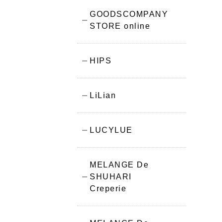
GOODSCOMPANY
STORE online
HIPS
LiLian
LUCYLUE
MELANGE De
SHUHARI
Creperie