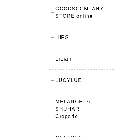
GOODSCOMPANY
STORE online
HIPS
LiLian
LUCYLUE
MELANGE De
SHUHARI
Creperie