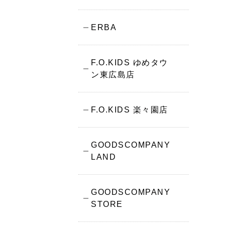
ERBA
F.O.KIDS ゆめタウ
ン東広島店
F.O.KIDS 楽々園店
GOODSCOMPANY
LAND
GOODSCOMPANY
STORE