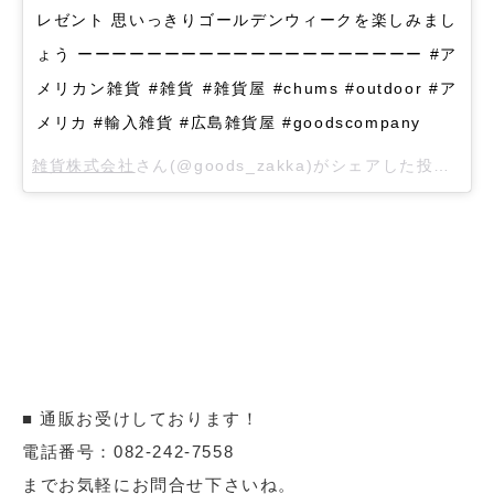
レゼント 思いっきりゴールデンウィークを楽しみまし
ょう ーーーーーーーーーーーーーーーーーーーー #ア
メリカン雑貨 #雑貨 #雑貨屋 #chums #outdoor #ア
メリカ #輸入雑貨 #広島雑貨屋 #goodscompany
雑貨株式会社
さん(@goods_zakka)がシェアした投稿 –
2
■ 通販お受けしております！
電話番号：082-242-7558
までお気軽にお問合せ下さいね。