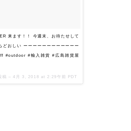
 SUMMER 来ます！！ 今週末、お待たせして
ちどおしい ーーーーーーーーーーーー
ff #outdoor #輸入雑貨 #広島雑貨屋
投稿 –
4月 3, 2018 at 2:29午前 PDT