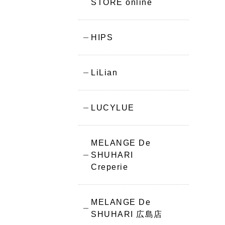
STORE online
HIPS
LiLian
LUCYLUE
MELANGE De
SHUHARI
Creperie
MELANGE De
SHUHARI 広島店