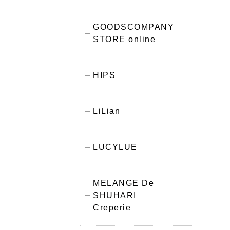
GOODSCOMPANY
STORE online
HIPS
LiLian
LUCYLUE
MELANGE De
SHUHARI
Creperie