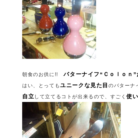
バターナイフ“Ｃｏｌｏｎ”だ
朝食のお供に!!
ユニークな見た目
はい、とっても
のバターナ
自立
使い
して立てるコトが出来るので、すごく