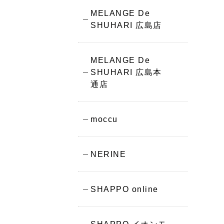
MELANGE De
SHUHARI 広島店
MELANGE De
SHUHARI 広島本
通店
moccu
NERINE
SHAPPO online