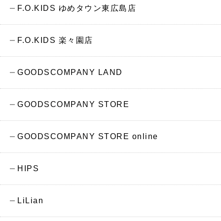
F.O.KIDS ゆめタウン東広島店
F.O.KIDS 楽々園店
GOODSCOMPANY LAND
GOODSCOMPANY STORE
GOODSCOMPANY STORE online
HIPS
LiLian