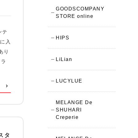
GOODSCOMPANY
STORE online
ンテ
HIPS
気に入
あり
LiLian
ドラ
LUCYLUE
MELANGE De
SHUHARI
Creperie
売スタ