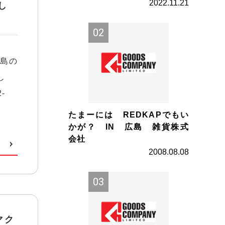
2022.11.21
まし
児島の
し
-
たまーには REDKAPでもい
かが？ IN 広島 雑貨株式
会社
2008.08.08
マク