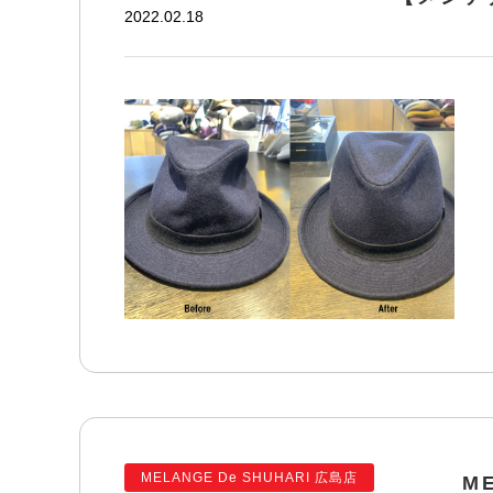
2022.02.18
MELANGE De SHUHARI 広島店
M